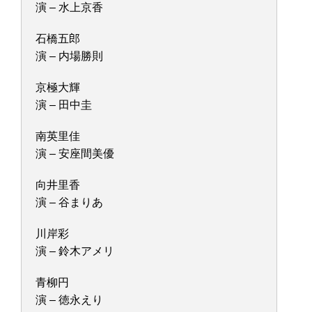
演 – 水上京香
石橋五郎
演 – 内場勝則
京極大輝
演 – 田中圭
南英里佳
演 – 安座間美優
向井里香
演 – 谷まりあ
川岸彩
演 – 鈴木アメリ
青柳円
演 – 徳永えり