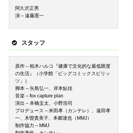
阿久沢正男
演 – 遠藤憲一
スタッフ
原作 – 柏木ハルコ『健康で文化的な最低限度
の生活』（小学館「ビッグコミックスピリッ
ツ」）
脚本 – 矢島弘一、岸本鮎佳
音楽 – fox capture plan
演出 – 本橋圭太、小野浩司
プロデュース – 米田孝（カンテレ）、遠田孝
一、木曽貴美子、本郷達也（MMJ）
制作協力 – MMJ
制作著作 – カンテレ