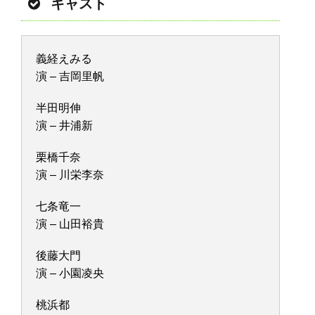
キャスト
義経えみる
演 – 吉岡里帆
半田明伸
演 – 井浦新
栗橋千奈
演 – 川栄李奈
七条竜一
演 – 山田裕貴
後藤大門
演 – 小園凌央
桃浜都