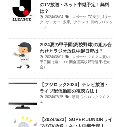
のTV放送・ネット中継予定！無料
は？
2024/08/04
スポーツ
FC東京
,
Jリー
グ
,
サッカー
,
多摩川クラシコ
,
川崎フロンタ
ーレ
2024夏の甲子園(高校野球)の組み合
わせとラジオ放送中継日程は？
2024/08/01
スポーツ
２０２４夏の
甲子園（第１０６回全国高校野球選手権大
会）
【フジロック2024】テレビ放送・
ライブ配信動画の視聴方法！
2024/07/25
動画
フジロック２０２
４
【2024/6/23】SUPER JUNIORライ
ブのTV放送・ネット中継予定！