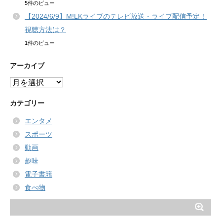
5件のビュー
【2024/6/9】M!LKライブのテレビ放送・ライブ配信予定！
視聴方法は？
1件のビュー
アーカイブ
ア
ー
カ
カテゴリー
イ
エンタメ
ブ
スポーツ
動画
趣味
電子書籍
食べ物