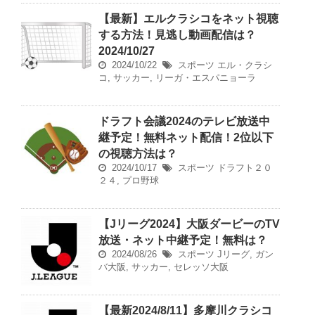
【最新】エルクラシコをネット視聴
する方法！見逃し動画配信は？
2024/10/27
2024/10/22
スポーツ
エル・クラシ
コ
,
サッカー
,
リーガ・エスパニョーラ
ドラフト会議2024のテレビ放送中
継予定！無料ネット配信！2位以下
の視聴方法は？
2024/10/17
スポーツ
ドラフト２０
２４
,
プロ野球
【Jリーグ2024】大阪ダービーのTV
放送・ネット中継予定！無料は？
2024/08/26
スポーツ
Jリーグ
,
ガン
バ大阪
,
サッカー
,
セレッソ大阪
【最新2024/8/11】多摩川クラシコ