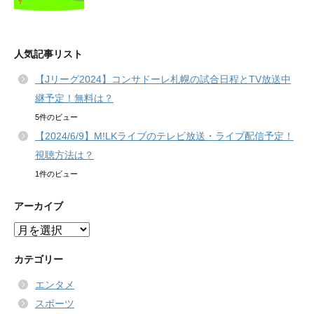
人気記事リスト
【Jリーグ2024】コンサドーレ札幌の試合日程とTV放送中
継予定！無料は？
5件のビュー
【2024/6/9】M!LKライブのテレビ放送・ライブ配信予定！
視聴方法は？
1件のビュー
アーカイブ
ア
ー
カ
カテゴリー
イ
エンタメ
ブ
スポーツ