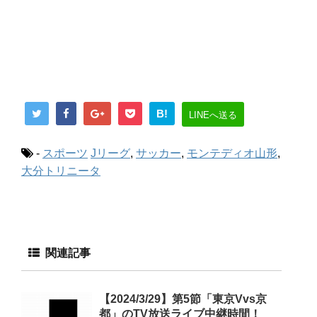
B!
LINEへ送る
-
スポーツ
Jリーグ
,
サッカー
,
モンテディオ山形
,
大分トリニータ
関連記事
【2024/3/29】第5節「東京Vvs京
都」のTV放送ライブ中継時間！