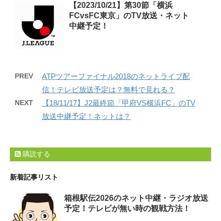
【2023/10/21】第30節「横浜
FCvsFC東京」のTV放送・ネット
中継予定！
PREV
ATPツアーファイナル2018のネットライブ配
信！テレビ放送予定は？無料で見れる？
NEXT
【18/11/17】J2最終節「甲府VS横浜FC」のTV
放送中継予定！ネットは？
購読する
新着記事リスト
箱根駅伝2026のネット中継・ラジオ放送
予定！テレビが無い時の観戦方法！