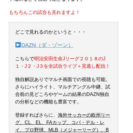
もちろんこの試合も見れますよ！
どこで見れるのかというと・・・
DAZN（ダ・ゾーン）
こちらで
明治安田生命Jリーグ２０１８のJ
１・J２・J３を全試合ライブ＋見逃し配信！
独自解説ありでマルチ画面での視聴も可能。
さらにハイライト、マルチアングル中継、試
合前の見どころやゲームの結果のDAZN独自
の分析などの機能も豊富です。
登録すればさらに、
海外サッカーの欧州リー
グ、CL、EL、FAカップ、コパ・デル・レ
イ、プロ野球、MLB（メジャーリーグ）、B