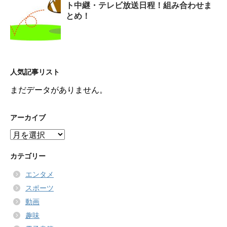
ト中継・テレビ放送日程！組み合わせま
とめ！
人気記事リスト
まだデータがありません。
アーカイブ
ア
ー
カ
カテゴリー
イ
エンタメ
ブ
スポーツ
動画
趣味