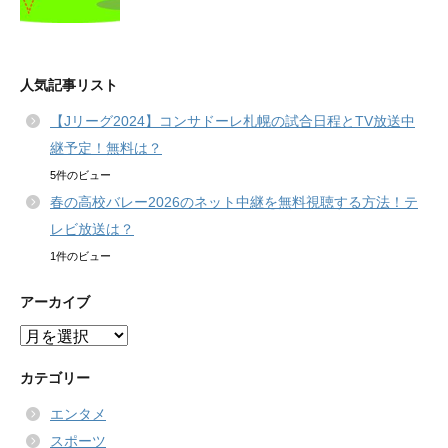
人気記事リスト
【Jリーグ2024】コンサドーレ札幌の試合日程とTV放送中
継予定！無料は？
5件のビュー
春の高校バレー2026のネット中継を無料視聴する方法！テ
レビ放送は？
1件のビュー
アーカイブ
ア
ー
カ
カテゴリー
イ
エンタメ
ブ
スポーツ