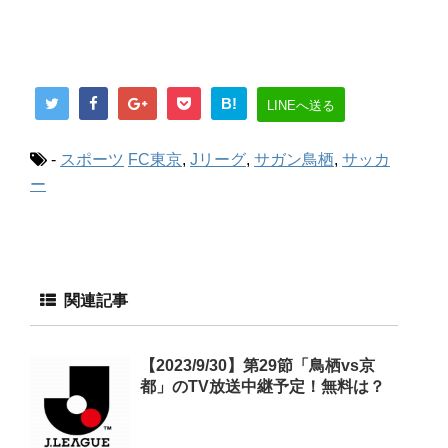
B!
LINEへ送る
-
スポーツ
FC東京
,
Jリーグ
,
サガン鳥栖
,
サッカ
ー
関連記事
【2023/9/30】第29節「鳥栖vs京
都」のTV放送中継予定！無料は？