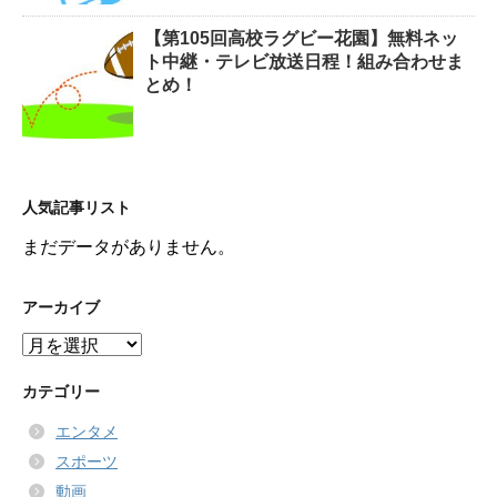
【第105回高校ラグビー花園】無料ネッ
ト中継・テレビ放送日程！組み合わせま
とめ！
人気記事リスト
まだデータがありません。
アーカイブ
ア
ー
カ
カテゴリー
イ
エンタメ
ブ
スポーツ
動画