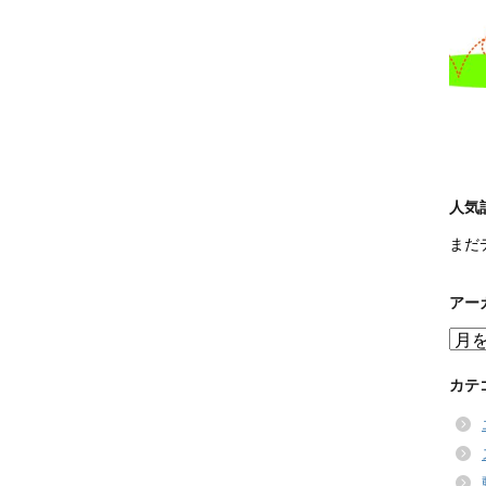
人気
まだ
アー
ア
ー
カ
カテ
イ
ブ