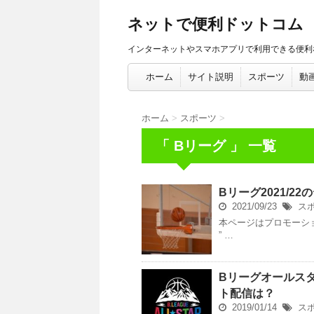
ネットで便利ドットコム
インターネットやスマホアプリで利用できる便利
ホーム
サイト説明
スポーツ
動
ホーム
>
スポーツ
>
「 Bリーグ 」 一覧
Bリーグ2021/
2021/09/23
ス
本ページはプロモーシ
” …
Bリーグオールスタ
ト配信は？
2019/01/14
ス