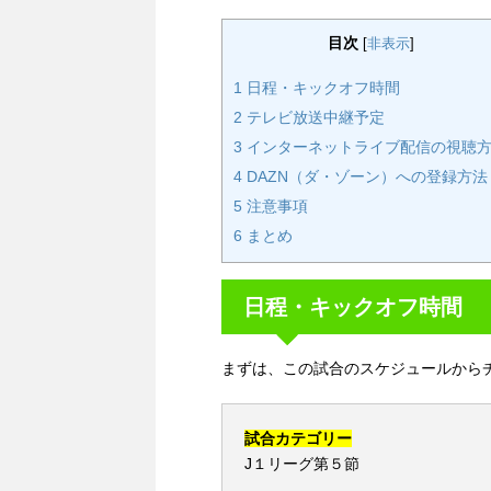
目次
[
非表示
]
1
日程・キックオフ時間
2
テレビ放送中継予定
3
インターネットライブ配信の視聴
4
DAZN（ダ・ゾーン）への登録方法
5
注意事項
6
まとめ
日程・キックオフ時間
まずは、この試合のスケジュールから
試合カテゴリー
J１リーグ第５節