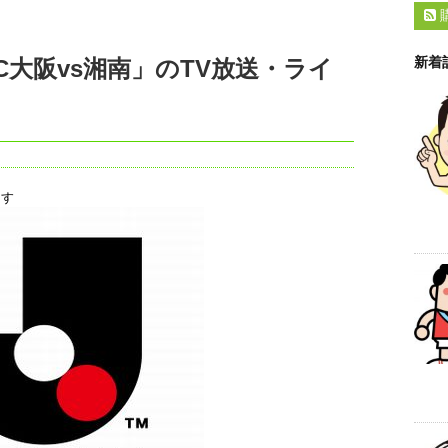
新着
節「C大阪vs湘南」のTV放送・ライ
ます