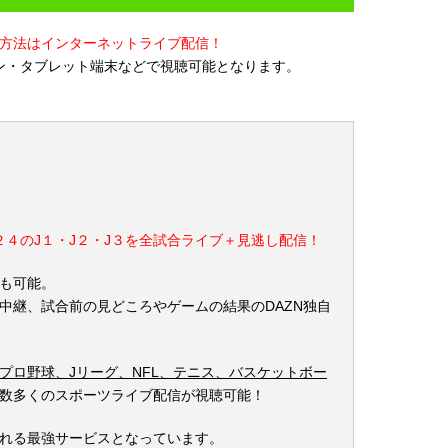
方法はインターネットライブ配信！
ン・タブレット端末などで視聴可能となります。
２４のJ１・J２・J３を全試合ライブ＋見逃し配信！
も可能。
中継、試合前の見どころやゲームの結果のDAZN独自
プロ野球、Jリーグ、NFL、テニス、バスケットボー
数多くのスポーツライブ配信が視聴可能！
れる最強サービスとなっています。