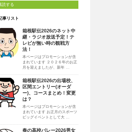
購読する
記事リスト
箱根駅伝2026のネット中
継・ラジオ放送予定！テ
レビが無い時の観戦方
法！
本ページはプロモーションが含
まれています ２０２６年のお正
月を迎えましたが、新年 …
箱根駅伝2026の出場校、
区間エントリー(オーダ
ー)、コースまとめ！変更
は？
本ページはプロモーションが含
まれています お正月のスポーツ
ビッグイベントとして大 …
春の高校バレー2026男女