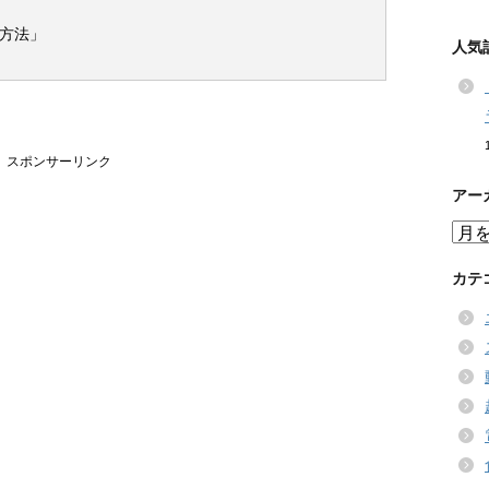
方法」
人気
スポンサーリンク
アー
ア
ー
カ
カテ
イ
ブ