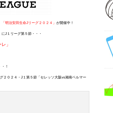
、
「明治安田生命Jリーグ２０２４」
が開催中！
）にJ１リーグ第５節・・・
ーレ」
・・！
グ２０２４・J１第５節「セレッソ大阪vs湘南ベルマー