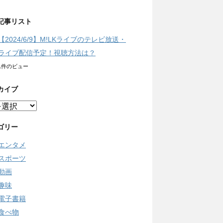
記事リスト
【2024/6/9】M!LKライブのテレビ放送・
ライブ配信予定！視聴方法は？
1件のビュー
カイブ
ゴリー
エンタメ
スポーツ
動画
趣味
電子書籍
食べ物